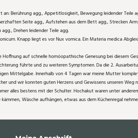
t an: Berührung agg., Appetitlosigkeit, Bewegung leidender Teile 
hmerzhaften Seite agg., Aufstehen aus dem Bett agg., Strecken Ar
agg., Drehen leidender Teile agg.
onicum. Knapp liegt es vor Nux vomica. Ein Materia medica Abgleic
ne Hoffnung auf schnelle homöopathische Genesung bei diesem Ges
hlechterung führte und zu weiteren Symptomen. Da die 2. Ausarbeit
igen Mittelgabe. Innerhalb von 4 Tagen war meine Mutter komplett
 reicher und wir konnten guten Herzens und Gewissens unseren Weg 
immer alles bestens mit der Schulter. Hochakut waren unter ande
are kämmen, Wäsche aufhängen, etwas aus dem Küchenregal nehme