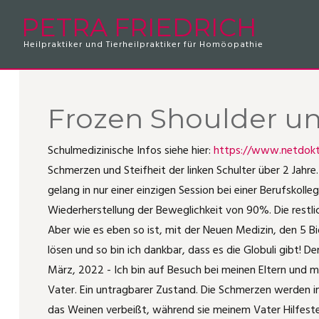
PETRA FRIEDRICH
Heilpraktiker und Tierheilpraktiker für Homöopathie
Zweibeiner
Beratungskosten
Hausapotheke 2024
Tierpatienten
Krallendysplasie
Rippenfellentzündung
Vierbeiner
Feedback zum Hausapothekenseminar
Patienten
Plötzlich Nacktkatze
Frozen Shoulder
Frozen Shoulder u
Revierärger bei Katzen
Bauchschmerzen unklarer Herkunft
Schulmedizinische Infos siehe hier:
https://www.netdokto
Pferd mit Ekzem
Husten und Sinusitis
Schmerzen und Steifheit der linken Schulter über 2 Jahre
gelang in nur einer einzigen Session bei einer Berufskol
Vom Hotspot zur Lungenentzündung
Blasenentzündung
Wiederherstellung der Beweglichkeit von 90%. Die restl
Aber wie es eben so ist, mit der Neuen Medizin, den 5 B
Kippfensterkatze
Akutbehandlung Infekt
lösen und so bin ich dankbar, dass es die Globuli gibt! D
März, 2022 - Ich bin auf Besuch bei meinen Eltern und 
Dem Fuchs entkommen!
Schlüsselbeinbruch
Vater. Ein untragbarer Zustand. Die Schmerzen werden i
das Weinen verbeißt, während sie meinem Vater Hilfeste
Katze mit Radialislähmung
Medorrhinum-Fall