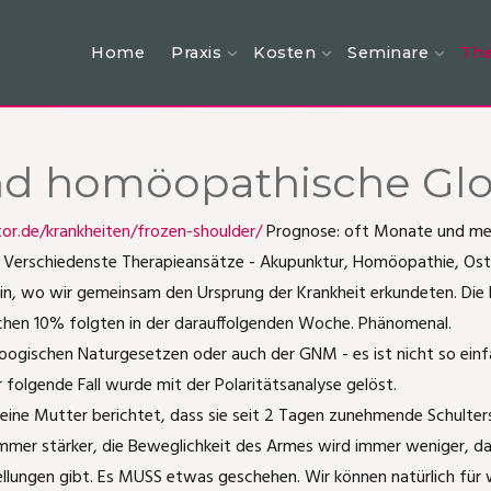
Home
Praxis
Kosten
Seminare
The
nd homöopathische Glo
r.de/krankheiten/frozen-shoulder/
Prognose: oft Monate und mehr
. Verschiedenste Therapieansätze - Akupunktur, Homöopathie, Ostheo
legin, wo wir gemeinsam den Ursprung der Krankheit erkundeten. Die
ichen 10% folgten in der darauffolgenden Woche. Phänomenal.
ioogischen Naturgesetzen oder auch der GNM - es ist nicht so einf
er folgende Fall wurde mit der Polaritätsanalyse gelöst.
meine Mutter berichtet, dass sie seit 2 Tagen zunehmende Schulter
mmer stärker, die Beweglichkeit des Armes wird immer weniger, da
llungen gibt. Es MUSS etwas geschehen. Wir können natürlich für w