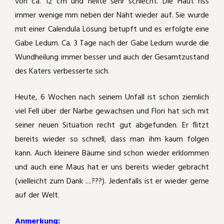
von ca. 12 cm und heilte sehr schlecht. Die Haut riss
Schäferhundkeratitis und mehr
immer wenige mm neben der Naht wieder auf. Sie wurde
Akut Schwindel und Kopfschmerzen
mit einer Calendula Lösung betupft und es erfolgte eine
Spike frißt nur vom Löffel
Gabe Ledum. Ca. 3 Tage nach der Gabe Ledum wurde die
heftige Bauchschmerzen nach Ärger
Wundheilung immer besser und auch der Gesamtzustand
Phosphor
Hüftgelenksbeschwerden ausgerechnet
des Katers verbesserte sich.
im Reiturlaub
Lachesis
Heute, 6 Wochen nach seinem Unfall ist schon ziemlich
Sulphur
viel Fell über der Narbe gewachsen und Flori hat sich mit
seiner neuen Situation recht gut abgefunden. Er flitzt
Belladonna
bereits wieder so schnell, dass man ihm kaum folgen
kann. Auch kleinere Bäume sind schon wieder erklommen
Natrium sulfuricum
und auch eine Maus hat er uns bereits wieder gebracht
(vielleicht zum Dank ....???). Jedenfalls ist er wieder gerne
Periodische Augenentzündung bei
auf der Welt.
unserem Appaloosamix
Anmerkung: