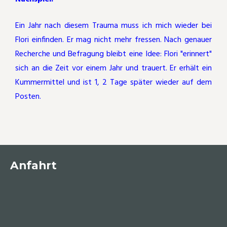
Ein Jahr nach diesem Trauma muss ich mich wieder bei
Flori einfinden. Er mag nicht mehr fressen. Nach genauer
Recherche und Befragung bleibt eine Idee: Flori "erinnert"
sich an die Zeit vor einem Jahr und trauert. Er erhält ein
Kummermittel und ist 1, 2 Tage später wieder auf dem
Posten.
Anfahrt