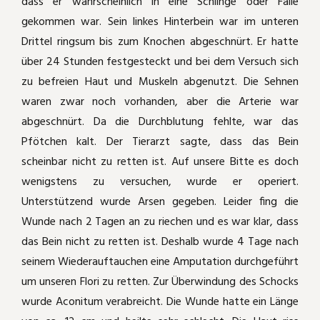
dass er wahrscheinlich in eine Schlinge oder Falle
gekommen war. Sein linkes Hinterbein war im unteren
Katzenschnupfen
Carbolicum acidum
Drittel ringsum bis zum Knochen abgeschnürt. Er hatte
über 24 Stunden festgesteckt und bei dem Versuch sich
Katerkämpfe
Kummer durch Kippfensterkatze
zu befreien Haut und Muskeln abgenutzt. Die Sehnen
waren zwar noch vorhanden, aber die Arterie war
August der Starke
Phytolacca
abgeschnürt. Da die Durchblutung fehlte, war das
Pfötchen kalt. Der Tierarzt sagte, dass das Bein
Laufente läuft nicht mehr
Wie Aranea ixobola die Haare bei einem
scheinbar nicht zu retten ist. Auf unsere Bitte es doch
kleinen Mädchen wieder wachsen läßt
Amputation
wenigstens zu versuchen, wurde er operiert.
Rosacea - homöopathisch deutlich
Unterstützend wurde Arsen gegeben. Leider fing die
gebessert
Headshaker - Pferdchen
Wunde nach 2 Tagen an zu riechen und es war klar, dass
das Bein nicht zu retten ist. Deshalb wurde 4 Tage nach
Die Waldklapperschlange half bei PMS
Mauzi frißt nicht mehr
seinem Wiederauftauchen eine Amputation durchgeführt
und dabei, das "Ich" wiederzufinden
um unseren Flori zu retten. Zur Überwindung des Schocks
Mauzi hat gekämpft!
wurde Aconitum verabreicht. Die Wunde hatte ein Länge
Hypophyseninsuffizienz