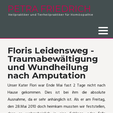
PETRA FRIEDRICH
Heilpraktiker und Tierheilpraktiker für Homöopathie
Zweibeiner
Beratungskosten
Hausapotheke 2024
Tierpatienten
Krallendysplasie
Rippenfellentzündung
Vierbeiner
Feedback zum Hausapothekenseminar
Patienten
Plötzlich Nacktkatze
Frozen Shoulder
Revierärger bei Katzen
Bauchschmerzen unklarer Herkunft
Floris Leidensweg -
Traumabewältigung
Pferd mit Ekzem
Husten und Sinusitis
und Wundheilung
Vom Hotspot zur Lungenentzündung
Blasenentzündung
nach Amputation
Kippfensterkatze
Akutbehandlung Infekt
Unser Kater Flori war Ende Mai fast 2 Tage nicht nach
Hause gekommen. Dies ist bei ihm die absolute
Dem Fuchs entkommen!
Schlüsselbeinbruch
Ausnahme, da er sehr anhänglich ist. Als er am Freitag,
den 28.Mai 2010 doch heimkam mussten wir feststellen,
Katze mit Radialislähmung
Medorrhinum-Fall